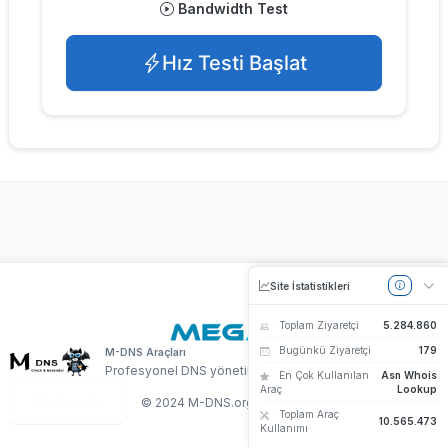
Bandwidth Test
Hız Testi Başlat
Site İstatistikleri
Toplam Ziyaretçi
5.284.860
Server by
Bugünkü Ziyaretçi
179
M-DNS Araçları
Profesyonel DNS yönetim araçları
En Çok Kullanılan
Asn Whois
Araç
Lookup
Hakkında
© 2024 M-DNS.org
|
Megabre
Megabre iştirakıdır
Toplam Araç
10.565.473
Kullanımı