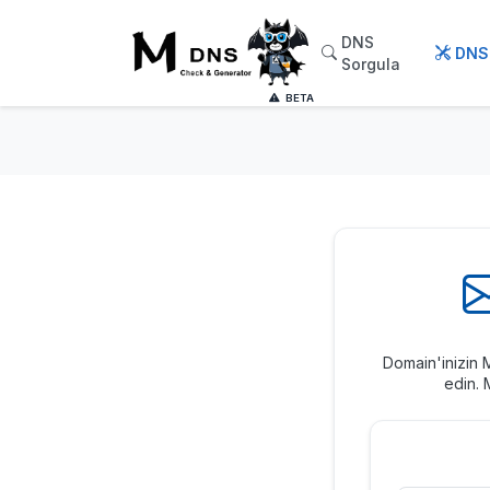
DNS
DNS 
Sorgula
BETA
Domain'inizin 
edin. 