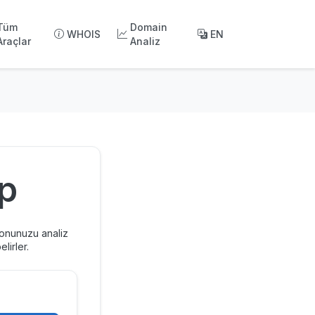
Tüm
Domain
WHOIS
EN
Araçlar
Analiz
p
yonunuzu analiz
lirler.