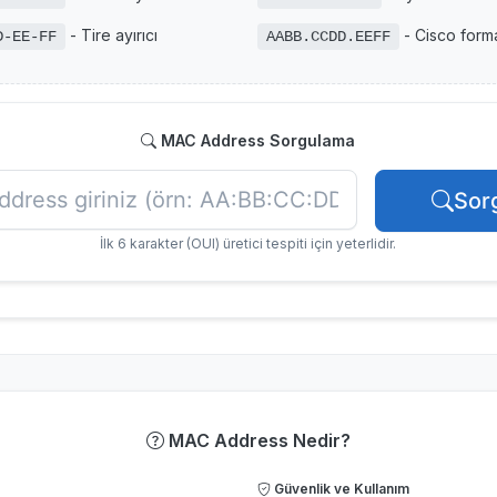
- Tire ayırıcı
- Cisco forma
D-EE-FF
AABB.CCDD.EEFF
MAC Address Sorgulama
Sor
İlk 6 karakter (OUI) üretici tespiti için yeterlidir.
MAC Address Nedir?
Güvenlik ve Kullanım