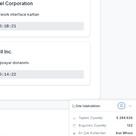
tel Corporation
work interface kartları
0:1B:21
ll Inc.
gisayar donanımı
0:14:22
Site İstatistikleri
Toplam Ziyaretçi
5.284.926
Bugünkü Ziyaretçi
132
En Çok Kullanılan
Asn Whois