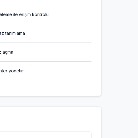
eleme ile erişim kontrolü
az tanımlama
z açma
ter yönetimi