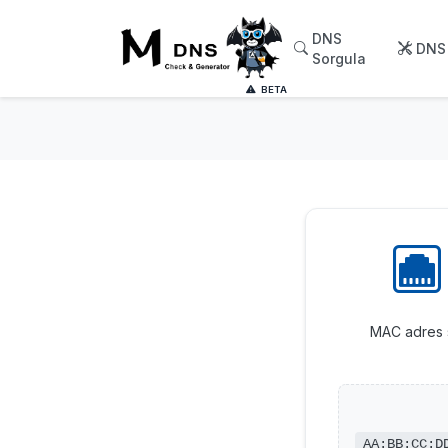
DNS
DNS 
Sorgula
BETA
MAC adres so
AA:BB:CC:D