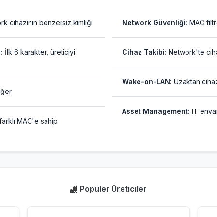
k cihazının benzersiz kimliği
Network Güvenliği:
MAC filtr
:
İlk 6 karakter, üreticiyi
Cihaz Takibi:
Network'te cih
Wake-on-LAN:
Uzaktan ciha
eğer
Asset Management:
IT envan
farklı MAC'e sahip
Popüler Üreticiler