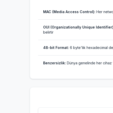
MAC (Media Access Control):
Her networ
OUI (Organizationally Unique Identifier)
belirtir
48-bit Format:
6 byte'lık hexadecimal d
Benzersizlik:
Dünya genelinde her cihaz 