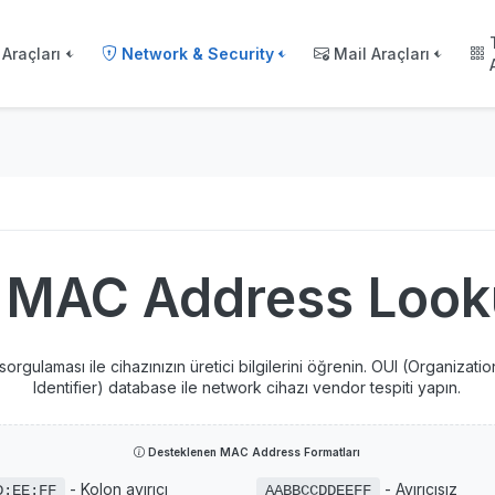
Araçları
Network & Security
Mail Araçları
MAC Address Look
rgulaması ile cihazınızın üretici bilgilerini öğrenin. OUI (Organizati
Identifier) database ile network cihazı vendor tespiti yapın.
Desteklenen MAC Address Formatları
- Kolon ayırıcı
- Ayırıcısız
D:EE:FF
AABBCCDDEEFF