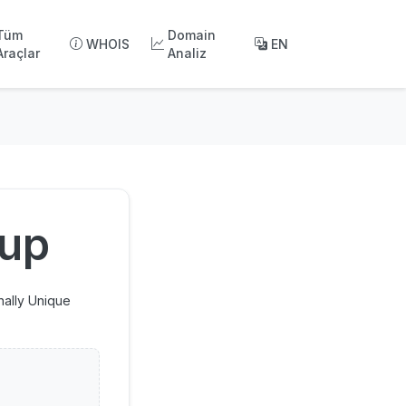
Tüm
Domain
WHOIS
EN
Araçlar
Analiz
up
onally Unique