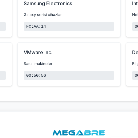
Samsung Electronics
In
Galaxy serisi cihazlar
Net
FC:AA:14
0
VMware Inc.
De
Sanal makineler
Bil
00:50:56
0
Server by