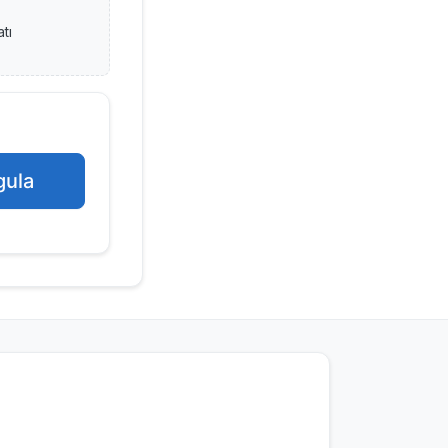
tı
gula