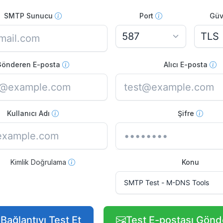
SMTP Sunucu
Port
Güv
Gönderen E-posta
Alıcı E-posta
Kullanıcı Adı
Şifre
Kimlik Doğrulama
Konu
Bağlantıyı Test Et
Test E-postası Gönd