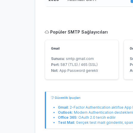
Popüler SMTP Sağlayıcıları
Gmail
Ou
Sunucu:
smtp.gmail.com
S
Port:
587 (TLS) / 465 (SSL)
P
Not:
App Password gerekli
A
Güvenlik İpuçları
Gmail:
2-Factor Authentication aktifse App
Outlook:
Modern Authentication destekleni
Office 365:
OAuth 2.0 tercih edilir
Test Mail:
Gerçek test maili gönderilir, spa