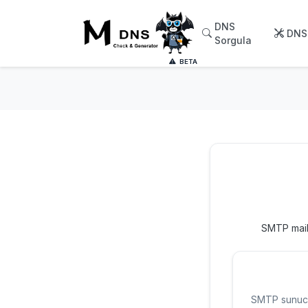
DNS
DNS 
Sorgula
BETA
SMTP mail 
SMTP sunucun