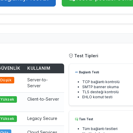
Test Tipleri
GÜVENLIK
KULLANIM
Bağlantı Testi
Server-to-
Düşük
TCP bağlantı kontrolü
Server
SMTP banner okuma
TLS desteği kontrolü
EHLO komut testi
Client-to-Server
Yüksek
Legacy Secure
Yüksek
Tam Test
Tüm bağlantı testleri
Cloud Services
Orta