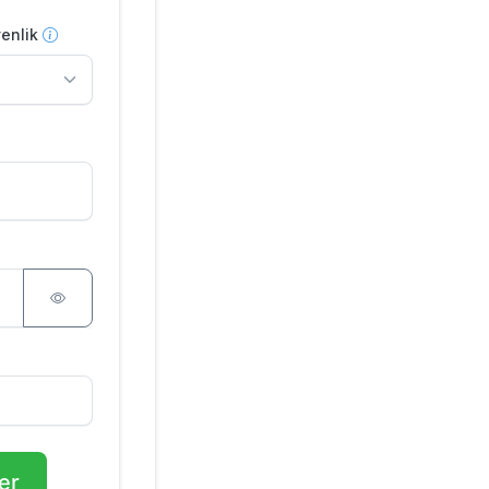
enlik
er