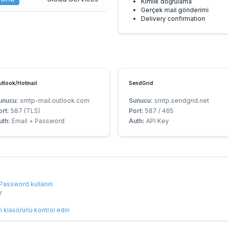
Kimlik doğrulama
Gerçek mail gönderimi
Delivery confirmation
tlook/Hotmail
SendGrid
unucu:
smtp-mail.outlook.com
Sunucu:
smtp.sendgrid.net
ort:
587 (TLS)
Port:
587 / 465
uth:
Email + Password
Auth:
API Key
 Password kullanın
r
m klasörünü kontrol edin