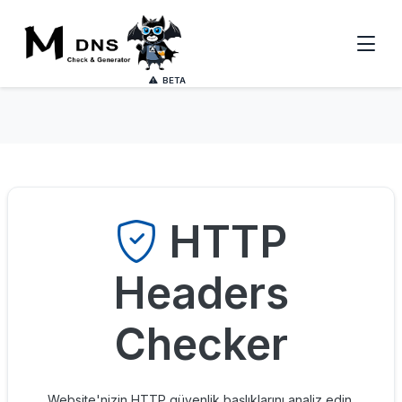
BETA
HTTP
Headers
Checker
Website'nizin HTTP güvenlik başlıklarını analiz edin.