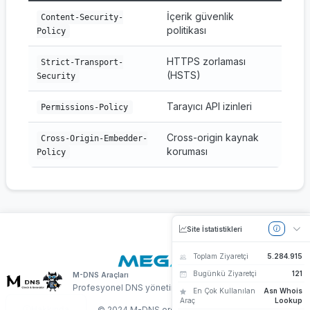
İçerik güvenlik
Content-Security-
politikası
Policy
HTTPS zorlaması
Strict-Transport-
(HSTS)
Security
Tarayıcı API izinleri
Permissions-Policy
Cross-origin kaynak
Cross-Origin-Embedder-
koruması
Policy
Site İstatistikleri
Toplam Ziyaretçi
5.284.915
Server by
Bugünkü Ziyaretçi
121
M-DNS Araçları
Profesyonel DNS yönetim araçları
En Çok Kullanılan
Asn Whois
Araç
Lookup
Hakkında
© 2024 M-DNS.org
|
Megabre
Megabre iştirakıdır